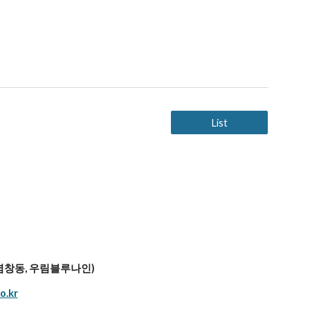
List
 (염창동, 우림블루나인)
o.kr