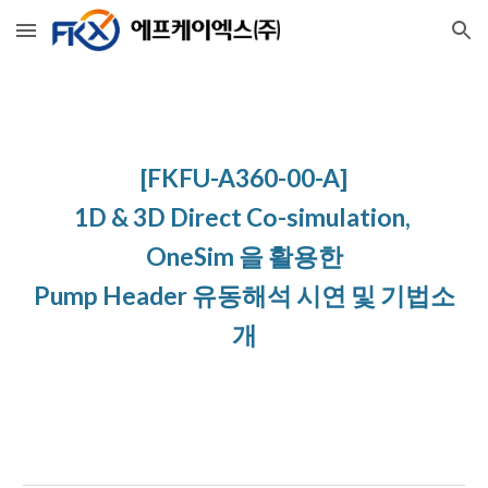
Skip to main content
Skip to navigation
[FKFU-A360-00-A]
1D & 3D Direct Co-simulation, 
OneSim 을 활용한
Pump Header 유동해석 시연 및 기법소
개