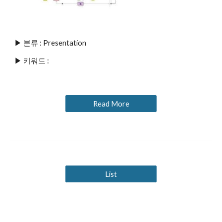
▶ 분류 : Presentation
▶ 키워드 : 
Read More
List