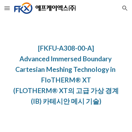
Skip to main content
Skip to navigation
[FKFU-A308-00-A]
Advanced Immersed Boundary 
Cartesian Meshing Technology in 
FloTHERM® XT
(FLOTHERM® XT의 고급 가상 경계
(IB) 카테시안 메시 기술)