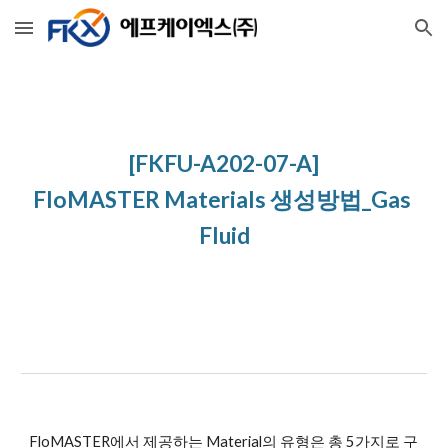
Skip to main content
Skip to navigation
[FKFU-A202-07-A]
FloMASTER Materials 생성방법_Gas 
Fluid
FloMASTER에서 제공하는 Material의 유형은 총 5가지로 구