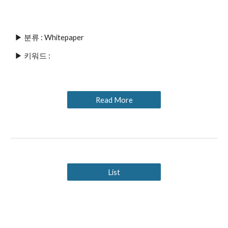
▶ 분류 : Whitepaper
▶ 키워드 : 
Read More
List