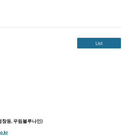
List
 (염창동, 우림블루나인)
o.kr