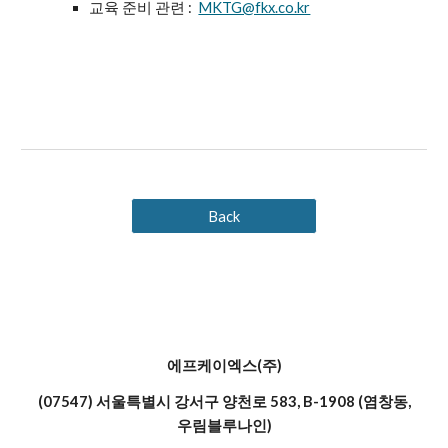
교육 준비 관련 :
MKTG@fkx.co.kr
Back
에프케이엑스(주)
(07547) 서울특별시 강서구 양천로 583, B-1908 (염창동,
우림블루나인)