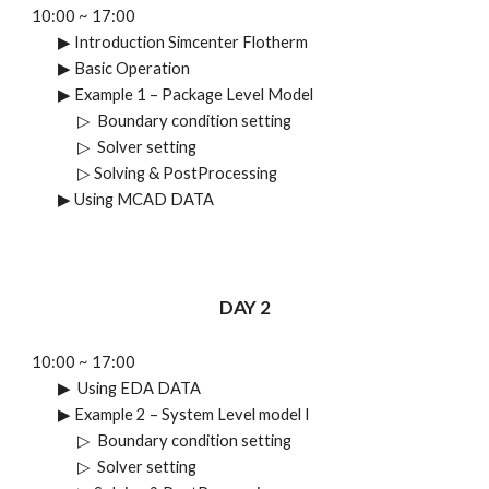
10:00 ~ 1
7
:00
▶
Introduction Simcenter Flotherm
▶
Basic Operation
▶
Example 1 – Package Level Model
▷
Boundary condition setting
▷
Solver setting
▷
Solving & PostProcessing
▶
Using MCAD DATA
DAY
2
10:00 ~ 17:00
▶ Using EDA DATA
▶
Example 2 – System Level model I
▷
Boundary condition setting
▷
Solver setting