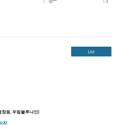
List
 (염창동, 우림블루나인)
o.kr