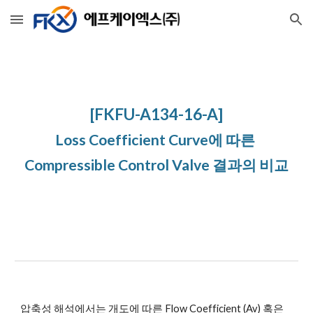
Skip to main content
Skip to navigation
[FKFU-A134-16-A]
Loss Coefficient Curve에 따른 
Compressible Control Valve 결과의 비교
압축성 해석에서는 개도에 따른 Flow Coefficient (Av) 혹은 