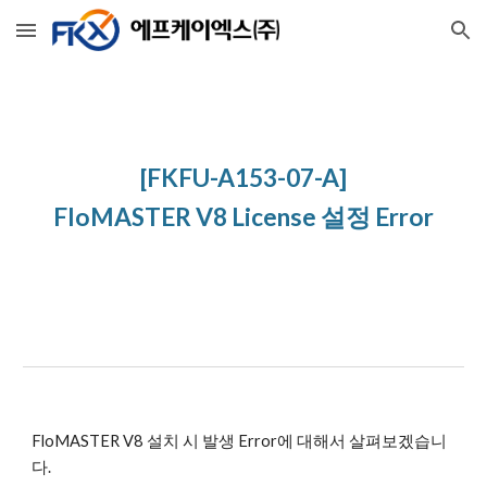
Skip to main content
Skip to navigation
[FKFU-A153-07-A]
FloMASTER V8 License 설정 Error
FloMASTER V8 설치 시 발생 Error에 대해서 살펴보겠습니
다.