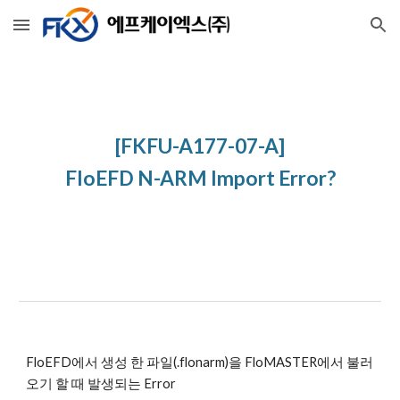
Skip to main content
Skip to navigation
[FKFU-A177-07-A]
FloEFD N-ARM Import Error?
FloEFD에서 생성 한 파일(.flonarm)을 FloMASTER에서 불러
오기 할 때 발생되는 Error