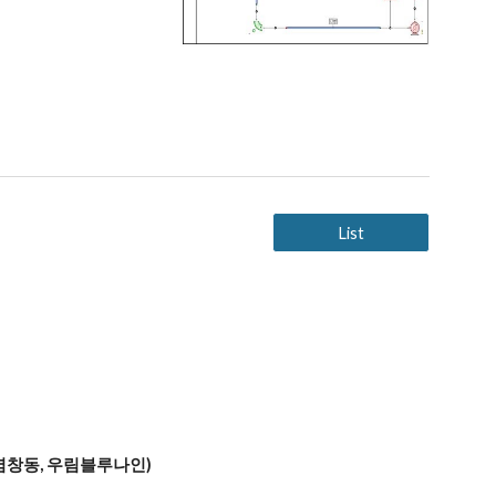
List
 (염창동, 우림블루나인)